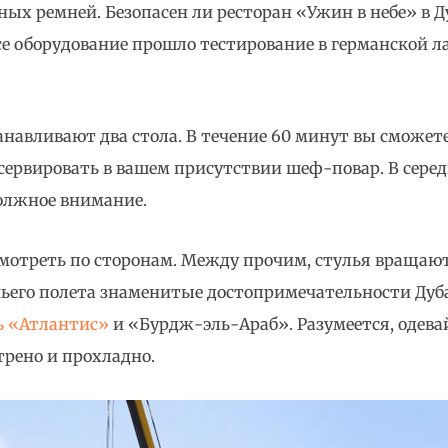
ых ремней. Безопасен ли ресторан «Ужин в небе» в Д
се оборудование прошло тестирование в германской ла
танавливают два стола. В течение 60 минут вы сможе
 сервировать в вашем присутствии шеф-повар. В сер
олжное внимание.
мотреть по сторонам. Между прочим, стулья вращаютс
ичьего полета знаменитые достопримечательности Дуб
ь «Атлантис»
и «Бурдж-эль-Араб». Разумеется, одевайт
трено и прохладно.