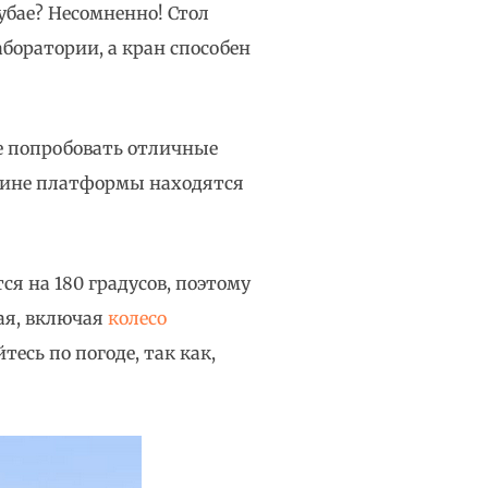
убае? Несомненно! Стол
боратории, а кран способен
те попробовать отличные
едине платформы находятся
я на 180 градусов, поэтому
ая, включая
колесо
есь по погоде, так как,