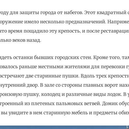
 году для защиты города от набегов. Этот квадратны
ооружение имело несколько предназначений. Например
что время пощадило эту крепость, и после реставрац
лько веков назад.
деть останки бывших городских стен. Кроме того, т
овалось раньше местными жителями для перевозки гр
встречают две старинные пушки. Вдоль трех крепост
утренний двор. В зале со стороны главных ворот нах
ронзовую пушку, колодец и различные виды лодок. В 
троенный из плетеных пальмовых ветвей. Домик обус
о вы увидите в нем старинную мебель и предметы оби