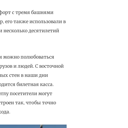
й форт с тремя башнями
, его также использовали в
ии несколько десятилетий
ам можно полюбоваться
узов и людей. С восточной
ных стен в наши дни
одится билетная касса.
углу посетители могут
троен так, чтобы точно
хода.