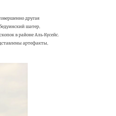
совершенно другая
бедуинский шатер,
опок в районе Аль-Кусейс.
едставлены артефакты,