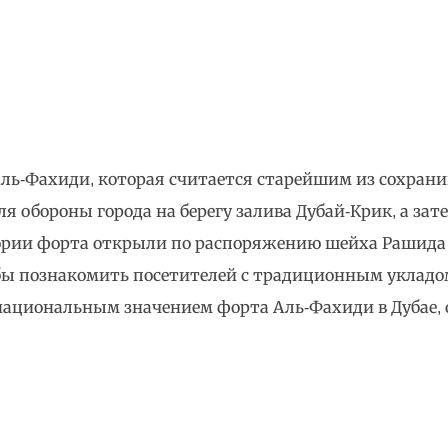
 Аль-Фахиди, которая считается старейшим из сохра
ля обороны города на берегу залива Дубай-Крик, а за
тории форта открыли по распоряжению шейха Рашида
чтобы познакомить посетителей с традиционным укладо
 национальным значением форта Аль-Фахиди в Дубае,