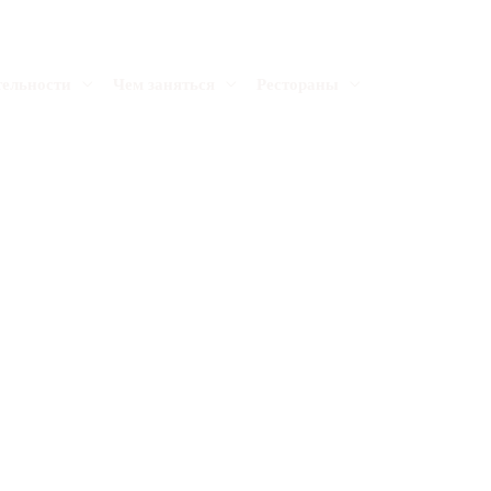
тельности
Чем заняться
Рестораны
Search