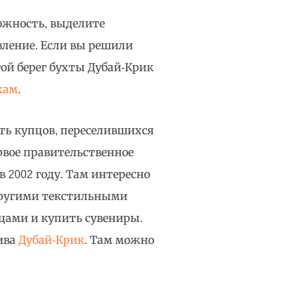
можность, выделите
вление. Если вы решили
ой берег бухты Дубай-Крик
хам
.
сть купцов, переселившихся
ервое правительственное
 2002 году. Там интересно
другими текстильными
вцами и купить сувениры.
лива
Дубай-Крик
. Там можно