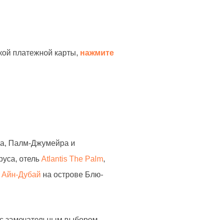
кой платежной карты,
нажмите
ра, Палм-Джумейра и
руса, отель
Atlantis The Palm
,
 Айн-Дубай
на острове Блю-
 с замечательным выбором