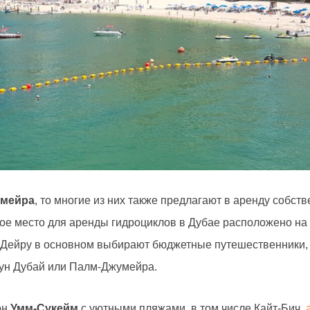
умейра
, то многие из них также предлагают в аренду собст
ное место для аренды гидроциклов в Дубае расположено на
 Дейру в основном выбирают бюджетные путешественники, 
аун Дубай или Палм-Джумейра.
он
Умм-Сукейм
с уютными пляжами, в том числе Кайт-Бич,