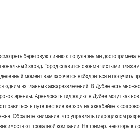
 осмотреть береговую линию с популярными достопримечате
циональный заряд. Город славится своими чистыми пляжами
ределенный момент вам захочется взбодриться и получить п
ся одним из главных акваразвлечений. В Дубае есть множест
оков аренды. Арендовать гидроцикл в Дубае могут как нови
отправиться в путешествие верхом на аквабайке в сопрово
жья. Обратите внимание, что управлять гидроциклом разреш
висимости от прокатной компании. Например, некоторые до