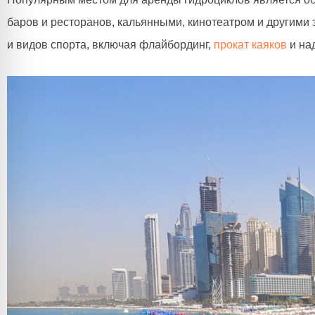
баров и ресторанов, кальянными, кинотеатром и другими
и видов спорта, включая флайбординг,
прокат каяков
и на