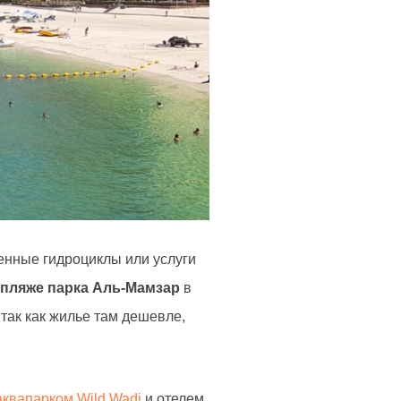
венные гидроциклы или услуги
пляже парка Аль-Мамзар
в
так как жилье там дешевле,
аквапарком Wild Wadi
и отелем