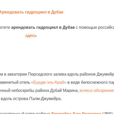
Арендовать гидроцикл в Дубае
хотите
арендовать гидроцикл в Дубае
с помощью российс
здесь
ом в акватории Персидского залива вдоль районов Джумей
наменитый отель
«Бурдж-эль-Араб»
в виде белоснежного па
менный небоскребы района Дубай Марина,
колесо обозрения
я вдоль острова Палм-Джумейра.
общественный пляж района
Джумейра-Бич-Резиденс
(JBR)