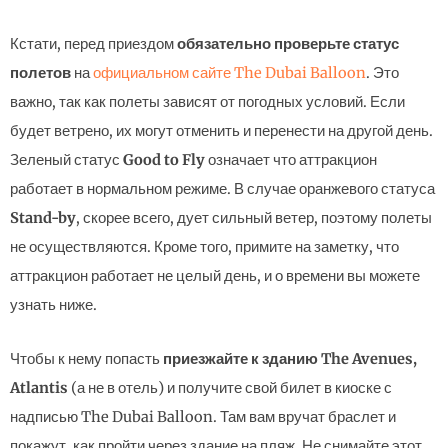
Кстати, перед приездом
обязательно проверьте статус
полетов
на
официальном сайте The Dubai Balloon
. Это
важно, так как полеты зависят от погодных условий. Если
будет ветрено, их могут отменить и перенести на другой день.
Зеленый статус
Good to Fly
означает что аттракцион
работает в нормальном режиме. В случае оранжевого статуса
Stand-by
, скорее всего, дует сильный ветер, поэтому полеты
не осуществляются. Кроме того, примите на заметку, что
аттракцион работает не целый день, и о времени вы можете
узнать ниже.
Чтобы к нему попасть
приезжайте к зданию The Avenues,
Atlantis
(а не в отель) и получите свой билет в киоске с
надписью The Dubai Balloon. Там вам вручат браслет и
покажут, как пройти через здание на пляж. Не снимайте этот