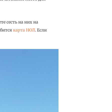
те сесть на них на
обится
карта НОЛ
. Если