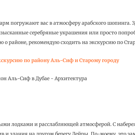
м погружают вас в атмосферу арабского шопинга. З
изысканные серебряные украшения или просто попроб
 о районе, рекомендую сходить на экскурсию по Стар
скурсию по району Аль-Сиф и Старому городу
ыми лодками и расслабляющей атмосферой. С набереж
 и здания на другом берегу Дейры. По-моему, это за