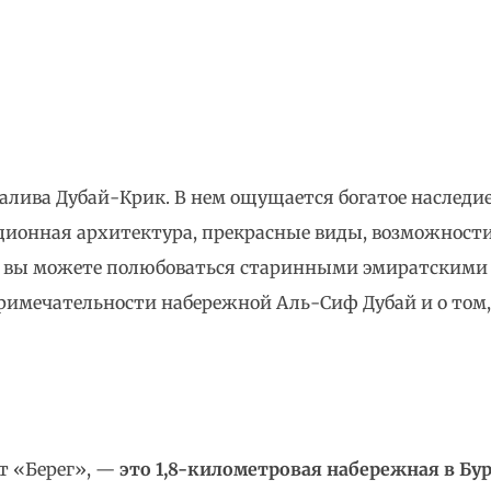
алива Дубай-Крик. В нем ощущается богатое наследи
иционная архитектура, прекрасные виды, возможност
м, вы можете полюбоваться старинными эмиратским
римечательности набережной Аль-Сиф Дубай и о том,
ет «Берег», —
это 1,8-километровая набережная в Бу