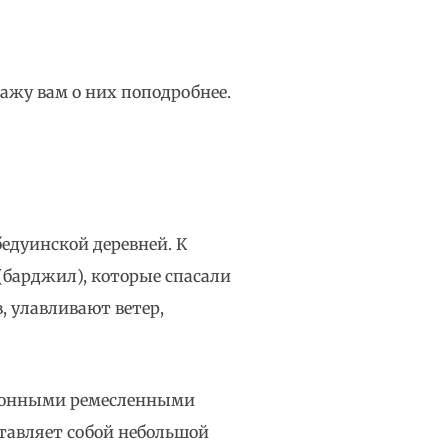
кажу вам о них поподробнее.
бедуинской деревней. К
барджил), которые спасали
 улавливают ветер,
ционными ремесленными
тавляет собой небольшой