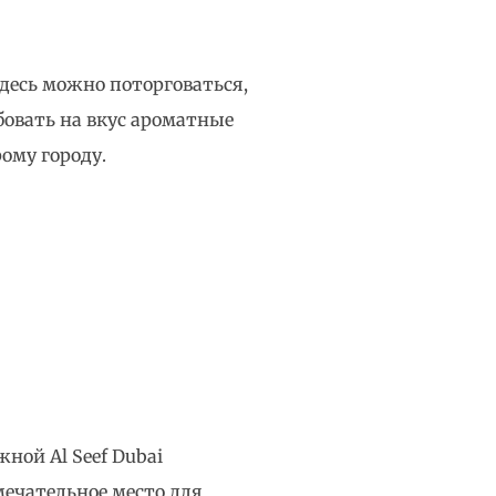
десь можно поторговаться,
овать на вкус ароматные
ому городу.
ной Al Seef Dubai
мечательное место для