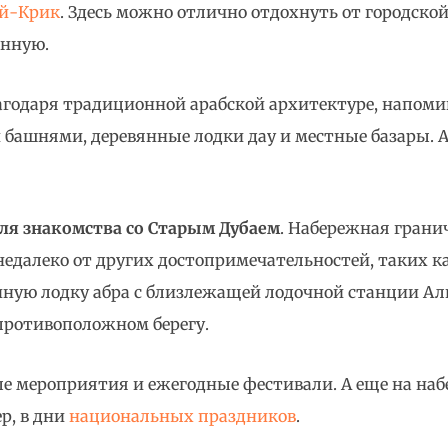
й-Крик
. Здесь можно отлично отдохнуть от городско
енную.
лагодаря традиционной арабской архитектуре, напоми
 башнями, деревянные лодки дау и местные базары. 
ля знакомства со Старым Дубаем
. Набережная гран
едалеко от других достопримечательностей, таких к
онную лодку абра с близлежащей лодочной станции Ал
противоположном берегу.
ые мероприятия и ежегодные фестивали. А еще на на
р, в дни
национальных праздников
.