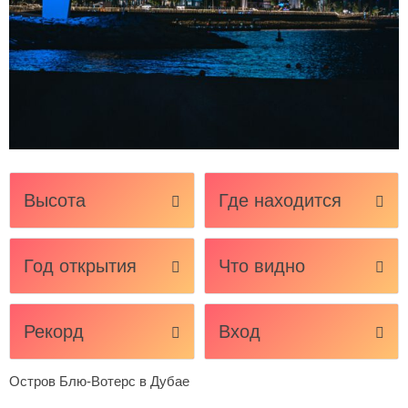
Высота
Где находится
Год открытия
Что видно
Рекорд
Вход
Остров Блю-Вотерс в Дубае